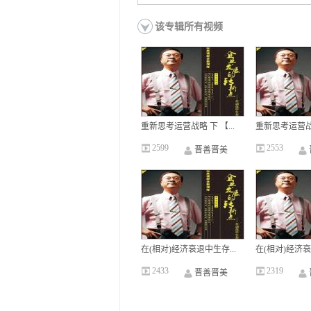
该专辑所有视频
重新思考运营战略 下 【...
重新思考运营战略
2599
2553
晋善晋美
在(相对)经济衰退中生存...
在(相对)经济衰
2433
2319
晋善晋美