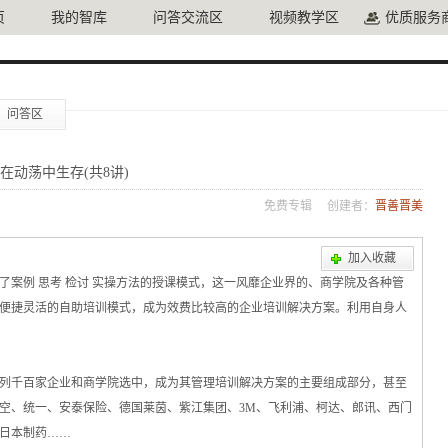
页
我的智库
问答交流区
视频教学区
优质服务
问答区
在动荡中生存(共8讲)
免费专辑
创建者：
晋善晋美
加入收藏
了案例 思考 检讨 实操方法的授课模式，这一风靡企业界的、商学院及各种管
便捷灵活的自助培训模式，成为效费比较高的企业培训解决方案。利用自身人
列千百家企业和商学院选中，成为其管理培训解决方案的主要组成部分，甚至
空、统一、安泰保险、德国莱茵、紫江集团、3M、飞利浦、柯达、郎讯、西门
、日本制药……