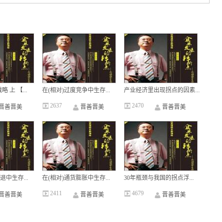
 上 【...
在(相对)过度竞争中生存...
产业经济里出现拐点的因素...
2637
2470
晋善晋美
晋善晋美
晋善晋美
退中生存...
在(相对)通货膨胀中生存...
30年瓶颈与我国的拐点浮...
2411
4679
晋善晋美
晋善晋美
晋善晋美