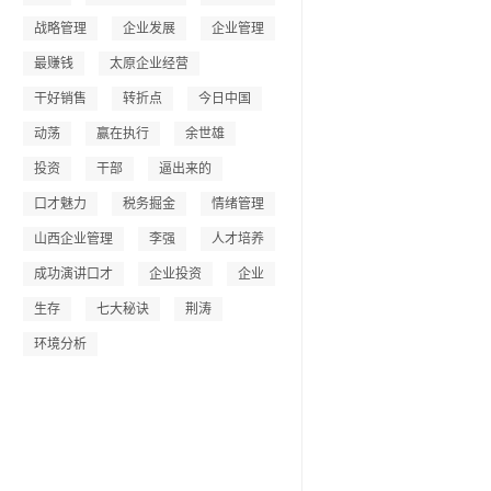
战略管理
企业发展
企业管理
最赚钱
太原企业经营
干好销售
转折点
今日中国
动荡
赢在执行
余世雄
投资
干部
逼出来的
口才魅力
税务掘金
情绪管理
山西企业管理
李强
人才培养
成功演讲口才
企业投资
企业
生存
七大秘诀
荆涛
环境分析