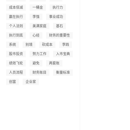
成本倍减
一桶金
执行力
赢在执行
李强
事业成功
个人法则
美满家庭
基石
执行到底
心经
财务的重要性
系统
别境
砍成本
李践
股市投资
努力工作
入市宝典
绩效飞轮
避免
两套账
人员流程
财务账目
衡量标准
创富
企业家