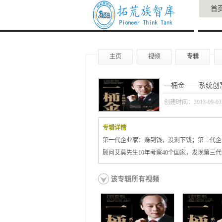
首
主页
视频
专辑
一桶金——系统创富
创建时间：2013-09-03
专辑详情
第一代企业家：赚到钱，没剩下钱；第二代企
顾问艾莫先生10年考察40个国家，发现第
该专辑所有视频