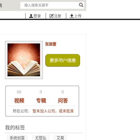
商
登录
注册
上传
张国雷
60
9
0
视频
专辑
问答
所在公司：
暂未加入公司，或未批准
我的标签
系统创富
尤登弘
艾莫