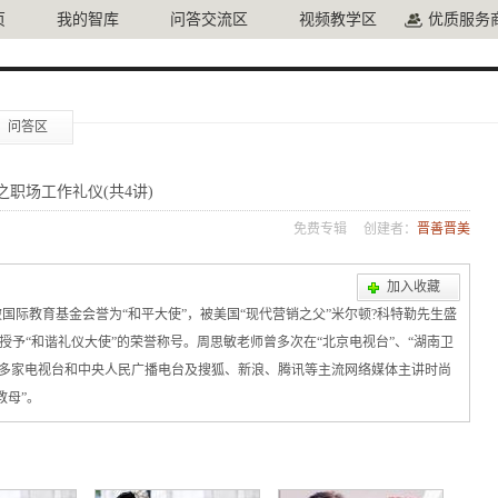
页
我的智库
问答交流区
视频教学区
优质服务
问答区
职场工作礼仪(共4讲)
免费专辑
创建者：
晋善晋美
加入收藏
被国际教育基金会誉为“和平大使”，被美国“现代营销之父”米尔顿?科特勒先生盛
会授予“和谐礼仪大使”的荣誉称号。周思敏老师曾多次在“北京电视台”、“湖南卫
视”等多家电视台和中央人民广播电台及搜狐、新浪、腾讯等主流网络媒体主讲时尚
教母”。