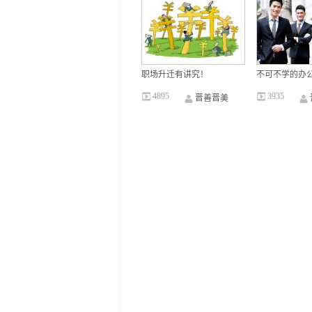
职场升迁有讲究！
不可不学的办
4895
3935
晋善晋美