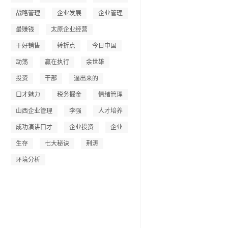
战略管理
企业发展
企业管理
最赚钱
太原企业经营
干好销售
转折点
今日中国
动荡
赢在执行
余世雄
投资
干部
逼出来的
口才魅力
税务掘金
情绪管理
山西企业管理
李强
人才培养
成功演讲口才
企业投资
企业
生存
七大秘诀
荆涛
环境分析