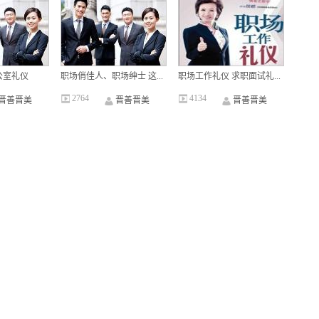
公室礼仪
职场俏佳人、职场绅士 这...
职场工作礼仪 求职面试礼...
2764
4134
晋善晋美
晋善晋美
晋善晋美