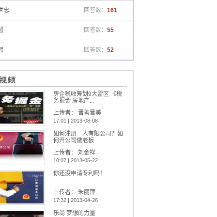
世忠
回答数：
161
超
回答数：
55
熙
回答数：
52
房企税收筹划9大雷区 《税
务掘金 房地产...
上传者：
晋善晋美
17:01 | 2013-08-08
如何注册一人有限公司？如
何开公司做老板
上传者：
刘金祥
10:07 | 2013-05-22
你还没申请专利吗！
上传者：
朱丽萍
17:32 | 2013-04-26
乐尚 梦想的力量