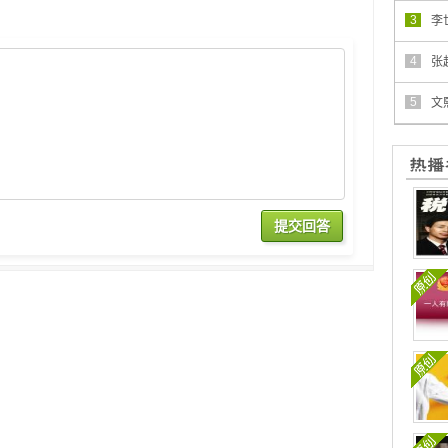
3
李
4
张
5
文
提交回答