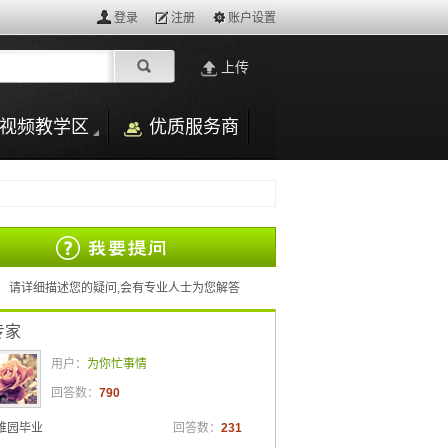
登录
注册
账户设置
上传
视频教学区
优质服务商
？
请详细描述您的疑问,会有专业人士为您解答
专家
用户：
为你忙事情
回答数：
790
稚园毕业
回答数：
231