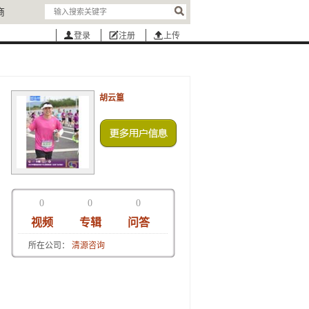
商
登录
注册
上传
胡云篁
0
0
0
视频
专辑
问答
所在公司：
清源咨询