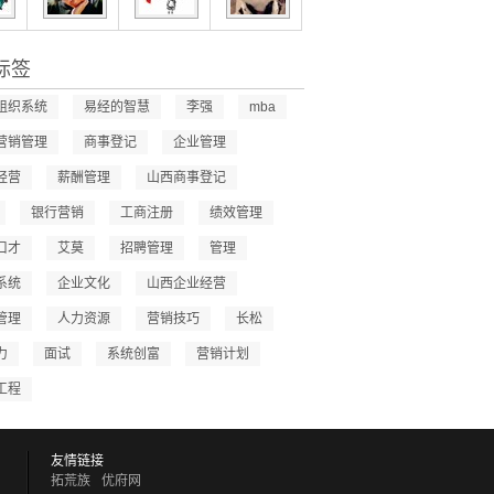
标签
组织系统
易经的智慧
李强
mba
营销管理
商事登记
企业管理
经营
薪酬管理
山西商事登记
银行营销
工商注册
绩效管理
口才
艾莫
招聘管理
管理
系统
企业文化
山西企业经营
管理
人力资源
营销技巧
长松
力
面试
系统创富
营销计划
工程
友情链接
拓荒族
优府网