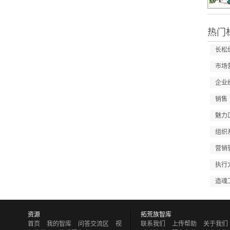
热门
长松
市场
企业
销售
魅力
组织
营销
执行
造魂
资源
拓荒族智库
首页
我的智库
问答交流区
视
联系我们
上传帮助
关于我们