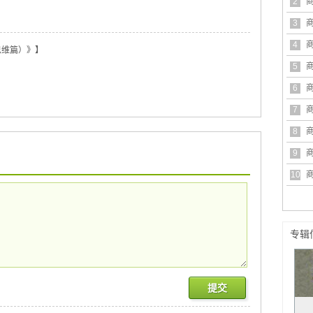
2
业
3
模
4
思维篇）》】
模
5
模
6
模
7
模
8
模
9
危
10
危
专辑
提交